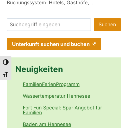
Buchungssystem: Hotels, Gasthöfe,…
Suchen
Suchen
Unterkunft
suchen und buchen
Umschalten auf hohe Kontraste
Neuigkeiten
Schrift vergrößern
FamilienFerienProgramm
Wassertemperatur Hennesee
Fort Fun Special: Spar Angebot für
Familien
Baden am Hennesee