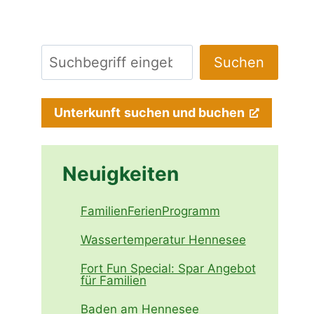
Suchen
Suchen
Unterkunft
suchen und buchen
Neuigkeiten
FamilienFerienProgramm
Wassertemperatur Hennesee
Fort Fun Special: Spar Angebot
für Familien
Baden am Hennesee