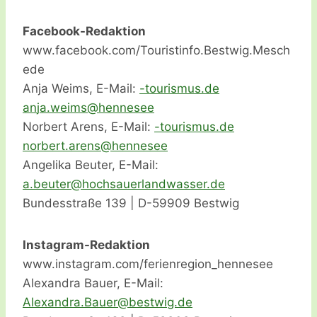
Facebook-Redaktion
www.facebook.com/Touristinfo.Bestwig.Mesch
ede
Anja Weims, E-Mail:
ot-
msiru
ed.su
na
ew.aj
h@smi
senne
ee
Norbert Arens, E-Mail:
ot-
msiru
ed.su
ebron
ra.tr
h@sne
senne
ee
Angelika Beuter, E-Mail:
a
tueb.
oh@re
uashc
nalre
ssawd
ed.re
Bundesstraße 139 | D-59909 Bestwig
Instagram-Redaktion
www.instagram.com/ferienregion_hennesee
Alexandra Bauer, E-Mail:
A
naxel
B.ard
@reua
wtseb
ed.gi