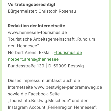
Vertretungsberechtigt
Bürgermeister: Christoph Rosenau
Redaktion der Internetseite
www.hennesee-tourismus.de
Touristische Arbeitsgemeinschaft „Rund um
den Hennesee“
Norbert Arens, E-Mail:
ot-
msiru
ed.su
ebron
ra.tr
h@sne
senne
ee
Bundesstraße 139 | D-59909 Bestwig
Dieses Impressum umfasst auch die
Internetseite www.bestwiger-panoramaweg.de
sowie die Facebook-Seite
„Touristinfo.Bestwig.Meschede“ und den
Instagram Account „Ferienregion Hennesee“: