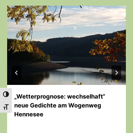
Umschalten auf hohe Kontraste
„Wetterprognose: wechselhaft“
neue Gedichte am Wogenweg
Schrift vergrößern
Hennesee