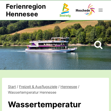
Zum
Ferienregion
Inhalt
Hennesee
springen
Start
/
Freizeit & Ausflugsziele
/
Hennesee
/
Wassertemperatur Hennesee
Wassertemperatur