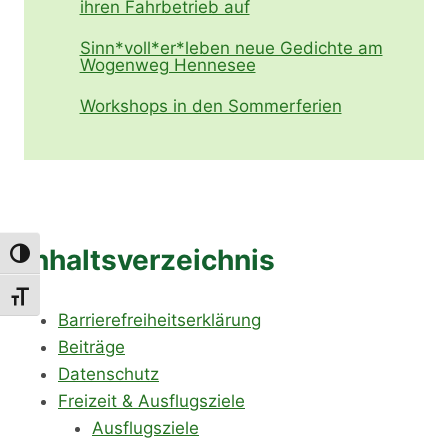
ihren Fahrbetrieb auf
Sinn*voll*er*leben neue Gedichte am
Wogenweg Hennesee
Workshops in den Sommerferien
Inhaltsverzeichnis
Umschalten auf hohe Kontraste
Schrift vergrößern
Barrierefreiheitserklärung
Beiträge
Datenschutz
Freizeit & Ausflugsziele
Ausflugsziele