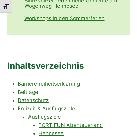
Sinn*voll*er*leben neue Gedichte am
Wogenweg Hennesee
Schrift vergrößern
Workshops in den Sommerferien
Inhaltsverzeichnis
Barrierefreiheitserklärung
Beiträge
Datenschutz
Freizeit & Ausflugsziele
Ausflugsziele
FORT FUN Abenteuerland
Hennesee