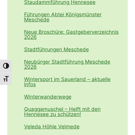
Staudammführung Hennesee
Führungen Abtei Königsmünster
Meschede
Neue Broschüre: Gastgeberverzeichnis
2026
Stadtführungen Meschede
Neubürger Stadtführung Meschede
2026
Umschalten auf hohe Kontraste
Wintersport im Sauerland – aktuelle
Schrift vergrößern
Infos
Winterwanderwege
Quaggamuschel – Helft mit den
Hennesee zu schützen!
Veleda Höhle Velmede