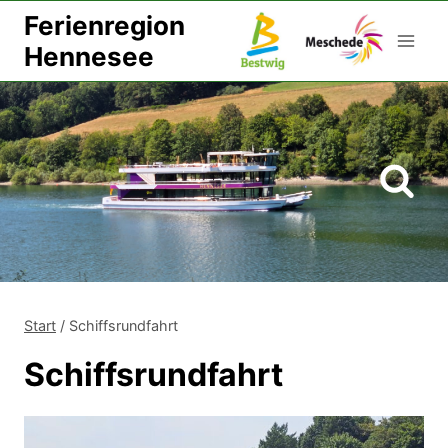
Zum
Ferienregion
Inhalt
Hennesee
springen
Start
/
Schiffsrundfahrt
Schiffsrundfahrt