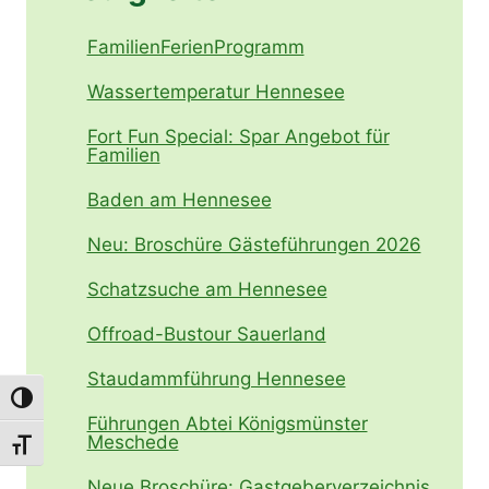
FamilienFerienProgramm
Wassertemperatur Hennesee
Fort Fun Special: Spar Angebot für
Familien
Baden am Hennesee
Neu: Broschüre Gästeführungen 2026
Schatzsuche am Hennesee
Offroad-Bustour Sauerland
Staudammführung Hennesee
Umschalten auf hohe Kontraste
Führungen Abtei Königsmünster
Meschede
Schrift vergrößern
Neue Broschüre: Gastgeberverzeichnis