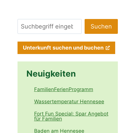
Suchen
Suchen
Unterkunft
suchen und buchen
Neuigkeiten
FamilienFerienProgramm
Wassertemperatur Hennesee
Fort Fun Special: Spar Angebot
für Familien
Baden am Hennesee