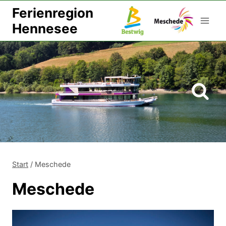
Zum
Ferienregion
Inhalt
Hennesee
springen
Start
/
Meschede
Meschede