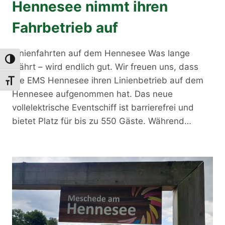
Hennesee nimmt ihren
Fahrbetrieb auf
Linienfahrten auf dem Hennesee Was lange
Umschalten auf hohe Kontraste
währt – wird endlich gut. Wir freuen uns, dass
die EMS Hennesee ihren Linienbetrieb auf dem
Schrift vergrößern
Hennesee aufgenommen hat. Das neue
vollelektrische Eventschiff ist barrierefrei und
bietet Platz für bis zu 550 Gäste. Während…