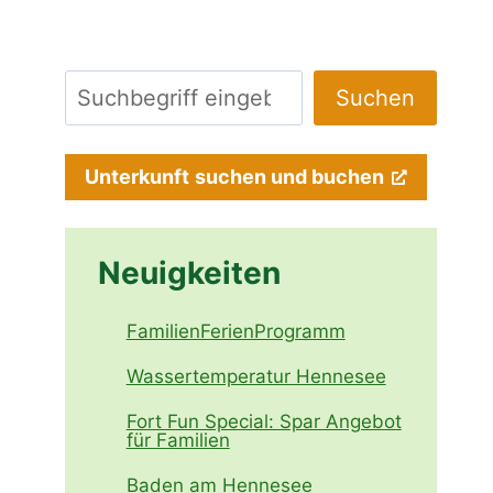
Suchen
Suchen
Unterkunft
suchen und buchen
Neuigkeiten
FamilienFerienProgramm
Wassertemperatur Hennesee
Fort Fun Special: Spar Angebot
für Familien
Baden am Hennesee