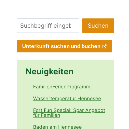
Suchen
Suchen
Unterkunft
suchen und buchen
Neuigkeiten
FamilienFerienProgramm
Wassertemperatur Hennesee
Fort Fun Special: Spar Angebot
für Familien
Baden am Hennesee