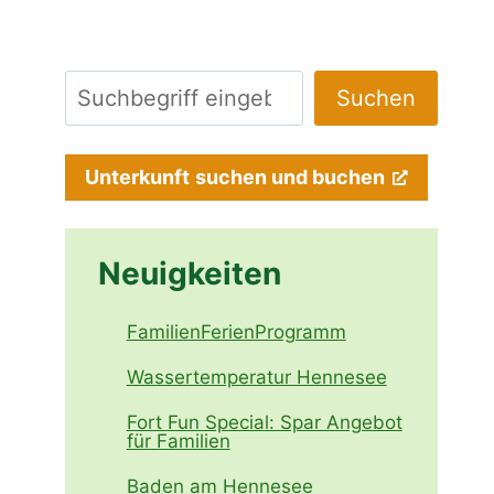
Suchen
Suchen
Unterkunft
suchen und buchen
Neuigkeiten
FamilienFerienProgramm
Wassertemperatur Hennesee
Fort Fun Special: Spar Angebot
für Familien
Baden am Hennesee