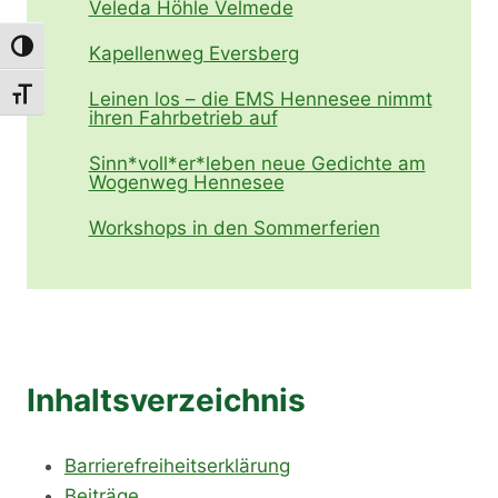
Veleda Höhle Velmede
Umschalten auf hohe Kontraste
Kapellenweg Eversberg
Schrift vergrößern
Leinen los – die EMS Hennesee nimmt
ihren Fahrbetrieb auf
Sinn*voll*er*leben neue Gedichte am
Wogenweg Hennesee
Workshops in den Sommerferien
Inhaltsverzeichnis
Barrierefreiheitserklärung
Beiträge