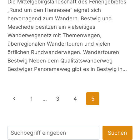
Die Mittelgebirgslandschaft des Feriengebietes
„Rund um den Hennesee“ eignet sich
hervorragend zum Wandern. Bestwig und
Meschede besitzen ein vielseitiges
Wanderwegenetz mit Themenwegen,
überregionalen Wandertouren und vielen
örtlichen Rundwanderwegen. Wandertouren
Bestwig Neben dem Qualitätswanderweg
Bestwiger Panoramaweg gibt es in Bestwig in…
Seitennavigation
Vorherige
1
…
3
4
5
Seite
Suchen
Suchen