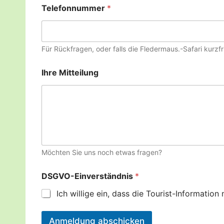
Telefonnummer
*
Für Rückfragen, oder falls die Fledermaus.-Safari kurzf
F
Ihre Mitteilung
l
e
d
e
r
m
a
u
s
Möchten Sie uns noch etwas fragen?
-
S
DSGVO-Einverständnis
*
a
f
Ich willige ein, dass die Tourist-Informati
a
r
i
Anmeldung abschicken