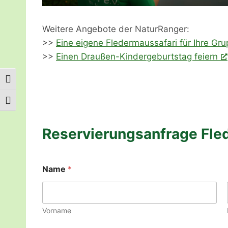
Weitere Angebote der NaturRanger:
>>
Eine eigene Fledermaussafari für Ihre Gr
>>
Einen Draußen-Kindergeburtstag feiern
Umschalten auf hohe Kontraste
Schrift vergrößern
Reservierungsanfrage Fle
Name
*
Vorname